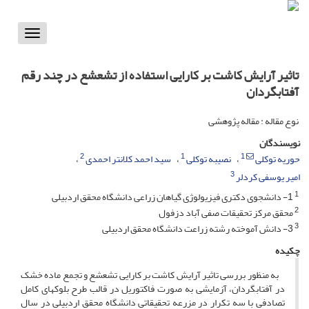
Toggle
vigation
تاثیر آرایش‌ کاشت بر کارایی استفاده از تشعشع در چند رقم
آفتابگردان
نوع مقاله : مقاله پژوهشی
نویسندگان
2
1
1
حوریه توکلی
نصیبه توکلی
سید احمد کلانتر احمدی
3
امیر یوسفی کردلر
1
1- دانشجوی دکتری فیزیولوژی گیاهان زراعی دانشگاه محقق اردبیلی
2
محقق مرکز تحقیقات صفی آباد دزفول
3
3- دانش آموخته رشته زراعت دانشگاه محقق اردبیلی
چکیده
به منظور بررسی تاثیر آرایش کاشت بر کارایی تشعشع و تجمع ماده خشک
در آفتابگردان، آزمایشی به صورت فاکتوریل در قالب طرح بلوک­های کامل
تصادفی با سه تکرار در مزرعه تحقیقاتی دانشگاه محقق اردبیلی در سال