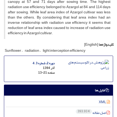
canopy at 57 and 71 days after sowing time. The highest
radiation use efficiency belonged to Azargol at 84 and 114 days
after sowing. While leaf area index of Azargol cultivar was less
than the others. By considering that leaf area index had an
inverse relationship with radiation use efficiency it seems that
reduction of leaf area index caused to increase of radiation use
efficiency in Azargol cultivar.
کلیدواژه‌ها
[English]
Sunflower
radiation
light interception efficiency
دوره 2، شماره 3 , 4
آذر 1394
صفحه
13-21
فایل ها
XML
393.93 K
اصل مقاله