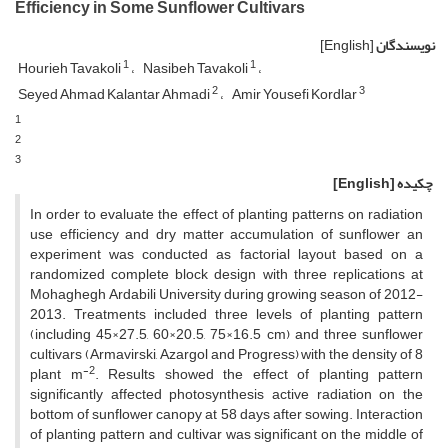
Efficiency in Some Sunflower Cultivars
نویسندگان
[English]
1
1
Hourieh Tavakoli
Nasibeh Tavakoli
2
3
Seyed Ahmad Kalantar Ahmadi
Amir Yousefi Kordlar
1
2
3
چکیده
[English]
In order to evaluate the effect of planting patterns on radiation
use efficiency and dry matter accumulation of sunflower an
experiment was conducted as factorial layout based on a
randomized complete block design with three replications at
Mohaghegh Ardabili University during growing season of 2012-
2013. Treatments included three levels of planting pattern
(including 45×27.5, 60×20.5, 75×16.5 cm) and three sunflower
cultivars (Armavirski, Azargol and Progress) with the density of 8
-2
plant m
. Results showed the effect of planting pattern
significantly affected photosynthesis active radiation on the
bottom of sunflower canopy at 58 days after sowing. Interaction
of planting pattern and cultivar was significant on the middle of