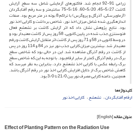
زراعی 91-92 انجام شد. فاکتورهای آزمایشی شامل سه سطح آرایش
کاشت 5/27×45، 5/20×60، 5/16×75 سانتی­متر و سه رقم آفتابگردان
(آرماویرسکی، آذرگل و پروگرس) با تراکم 8 بوته در متر مربع بود. صفات
اندازه­گیری شده شامل میزان اخذ نور، شاخص برداشت و کارایی اخذ نور
بود. نتایج پژوهش نشان داد که اثر آرایش کاشت بر تشعشع فعال
فتوسنتزی جذب شده در پایین کانوپی، 58 روز پس از کاشت معنی­دار بود و
در وسط کانوپی در 58 و 71 روز پس از کاشت اثر متقابل آرایش کاشت و رقم
معنی­دار شد. بیشترین میزان کارایی جذب نور نیز در 84 و 114 روز در پس
از کاشت در رقم آذرگل مشاهده شد. این در حالی ­بود که شاخص سطح
برگ در رقم آذرگل کمتر از سایر ارقام بود. با توجه به این که شاخص سطح
برگ رابطه عکس با کارایی اخذ تشعشع دارد، بنابراین به نظر می­رسد که
کاهش شاخص برگ از دلایل افزایش کارایی اخذ نور در رقم آذرگل باشد.
همچنین، دامنه کارایی مصرف نور بین 21/0 تا 3/0 بود.
کلیدواژه‌ها
ارقام آفتابگردان
تشعشع
کارایی اخذ نور
عنوان مقاله
[English]
Effect of Planting Pattern on the Radiation Use