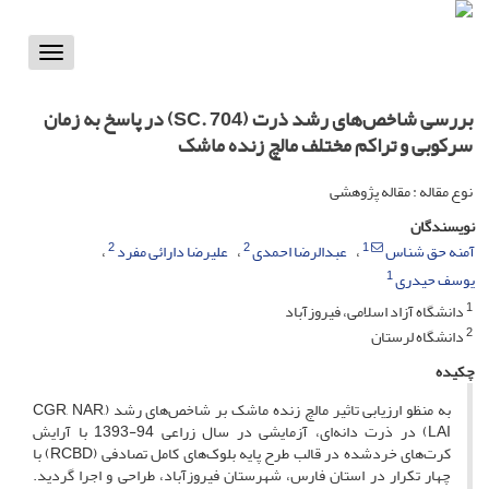
Toggle
vigation
بررسی شاخص‌های رشد ذرت (SC. 704) در پاسخ به زمان
سرکوبی و تراکم مختلف مالچ زنده ماشک
نوع مقاله : مقاله پژوهشی
نویسندگان
2
2
1
آمنه حق شناس
عبدالرضا احمدی
علیرضا دارائی مفرد
1
یوسف حیدری
1
دانشگاه آزاد اسلامی، فیروزآباد
2
دانشگاه لرستان
چکیده
به منظو ارزیابی تاثیر مالچ زنده ماشک بر شاخص‌های رشد (CGR, NAR,
LAI) در ذرت دانه‌ای، آزمایشی در سال زراعی 94-1393 با آرایش
کرت‌های خردشده در قالب طرح پایه بلوک‌های کامل تصادفی (RCBD) با
چهار تکرار در استان فارس، شهرستان فیروزآباد، طراحی و اجرا گردید.