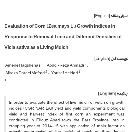
عنوان مقاله
[English]
Evaluation of Corn (Zea mays L.) Growth Indices in
Response to Removal Time and Different Densities of
Vicia sativa as a Living Mulch
نویسندگان
[English]
1
2
Amene Haqshenas
Abdol-Reza Ahmadi
2
1
Alireza Daraei Mofrad
Yousef Heidari
1
2
چکیده
[English]
In order to evaluate the effect of live mulch of vetch on growth
indices (CGR, NAR, LAI), yield and yield components, biological
yield and harvest index of flint corn an experiment was
conducted in Firouz Abad town, the Fars Province, Iran, in
cropping year of 2014-15 with application of main factor as
growth suppression of live mulch of vetch on three levels