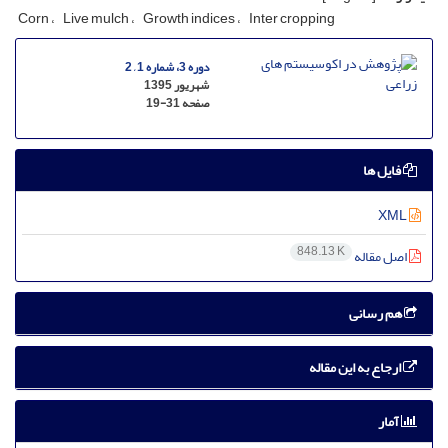
Corn
Live mulch
Growth indices
Inter cropping
دوره 3، شماره 1 , 2
شهریور 1395
صفحه
19-31
فایل ها
XML
848.13 K
اصل مقاله
هم رسانی
ارجاع به این مقاله
آمار