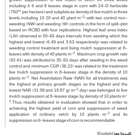
including 4, 6 and 8 leaves stage in corn with 2,4-D herbicide
cc
(750
per hectare) and subplots as density of live mulch in three
-2
levels including 10, 20 and 40 plant m
) with two control, non-
weeding (NW) and weeding (W) controls, in the form of split-plot
based on RCBD with four replications. Highest leaf area index
(LAI) observed in 50-65 days intervals from seeding which the
highest and lowest (6.49 and 3.63, respectively) was related to
weeding control treatment and living mulch suppression at 8-
-2
leaves with density of 40 plants m
. Maximum crop growth rate
(83.41) was attributed to 35-50 days after seeding in the weed
control and minimum CGR (36.22) was related to the treatment
live mulch suppression in 8-leaves stage in the density of 10
-2
plants m
. Net Assimilation Rate (NAR) for all treatments was
the highest at primary growth stages, so the highest and the
-2
lowest NAR (31.08 and 19.87 gr m
.day) was belonged to live
-
mulch suppression at 8-leaves stage by density of 10 plants m
2
.Thus, results obtained in evaluation showed that in order to
achieving the highest yield of corn and suppression of weed,
-2
application of ordinary vetch by 10 plants m
and its
suppression on 6-leaves stage of corn is recommendable.
کلیدواژه‌ها
[English]