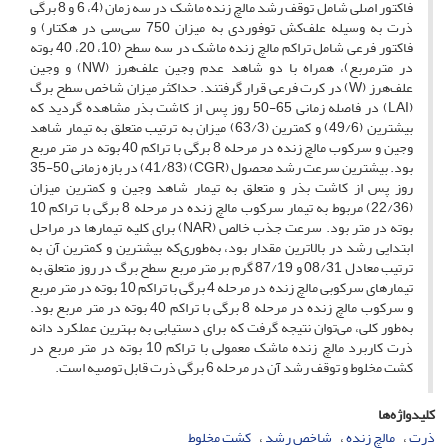
فاکتور اصلی شامل توقف رشد مالچ زنده ماشک در سه زمان (4، 6 و 8 برگی
ذرت به وسیله علف‌کش توفوردی به میزان 750 سی‌سی در هکتار) و
فاکتور فرعی شامل تراکم مالچ زنده ماشک در سه سطح (10، 20، 40 بوته
در مترمربع)، همراه با دو شاهد عدم وجین علف‌هرز (NW) و وجین
علف‌هرز (W) در کرت فرعی قرار گرفتند. حداکثر میزان شاخص سطح برگ
(LAI) در فاصله زمانی 65-50 روز پس از کاشت بذر مشاهده گردید که
بیشترین (49/6) و کمترین (63/3) میزان به ترتیب متعلق به تیمار شاهد
وجین و سرکوب مالچ زنده در مرحله 8 برگی با تراکم 40 بوته در متر مربع
بود. بیشترین سرعت رشد محصول (CGR) (41/83) در بازه زمانی 50-35
روز پس از کاشت بذر و متعلق به تیمار شاهد وجین و کمترین میزان
(22/36) مربوط به تیمار سرکوب مالچ زنده در مرحله 8 برگی با تراکم 10
بوته در متر بود. سرعت جذب خالص (NAR) برای کلیه تیمارها در مراحل
ابتدایی رشد در بالاترین مقدار بود، به‌طوری‌که بیشترین و کمترین آن به
ترتیب معادل 08/31 و 87/19 گرم بر متر مربع سطح برگ در روز متعلق به
تیمارهای سرکوبی مالچ زنده در مرحله 4 برگی با تراکم 10 بوته در متر مربع
و سرکوب مالچ زنده در مرحله 8 برگی با تراکم 40 بوته در متر مربع بود.
به‌طور کلی، می‌توان نتیجه گرفت که برای دستیابی به بهترین عملکرد دانه
ذرت کاربرد مالچ زنده ماشک معمولی با تراکم 10 بوته در متر مربع در
کشت مخلوط و توقف رشد آن در مرحله 6 برگی ذرت قابل توصیه است.
کلیدواژه‌ها
ذرت
مالچ زنده
شاخص رشد
کشت مخلوط